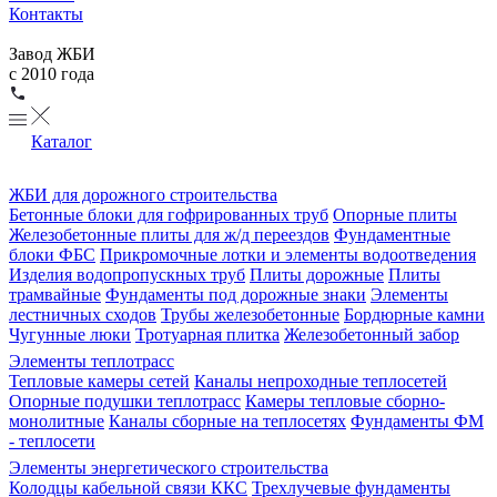
Контакты
Завод ЖБИ
с 2010 года
Каталог
ЖБИ для дорожного строительства
Бетонные блоки для гофрированных труб
Опорные плиты
Железобетонные плиты для ж/д переездов
Фундаментные
блоки ФБС
Прикромочные лотки и элементы водоотведения
Изделия водопропускных труб
Плиты дорожные
Плиты
трамвайные
Фундаменты под дорожные знаки
Элементы
лестничных сходов
Трубы железобетонные
Бордюрные камни
Чугунные люки
Тротуарная плитка
Железобетонный забор
Элементы теплотрасс
Тепловые камеры сетей
Каналы непроходные теплосетей
Опорные подушки теплотрасс
Камеры тепловые сборно-
монолитные
Каналы сборные на теплосетях
Фундаменты ФМ
- теплосети
Элементы энергетического строительства
Колодцы кабельной связи ККС
Трехлучевые фундаменты