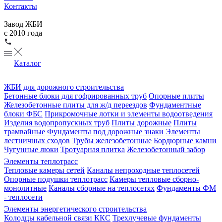
Контакты
Завод ЖБИ
с 2010 года
Каталог
ЖБИ для дорожного строительства
Бетонные блоки для гофрированных труб
Опорные плиты
Железобетонные плиты для ж/д переездов
Фундаментные
блоки ФБС
Прикромочные лотки и элементы водоотведения
Изделия водопропускных труб
Плиты дорожные
Плиты
трамвайные
Фундаменты под дорожные знаки
Элементы
лестничных сходов
Трубы железобетонные
Бордюрные камни
Чугунные люки
Тротуарная плитка
Железобетонный забор
Элементы теплотрасс
Тепловые камеры сетей
Каналы непроходные теплосетей
Опорные подушки теплотрасс
Камеры тепловые сборно-
монолитные
Каналы сборные на теплосетях
Фундаменты ФМ
- теплосети
Элементы энергетического строительства
Колодцы кабельной связи ККС
Трехлучевые фундаменты