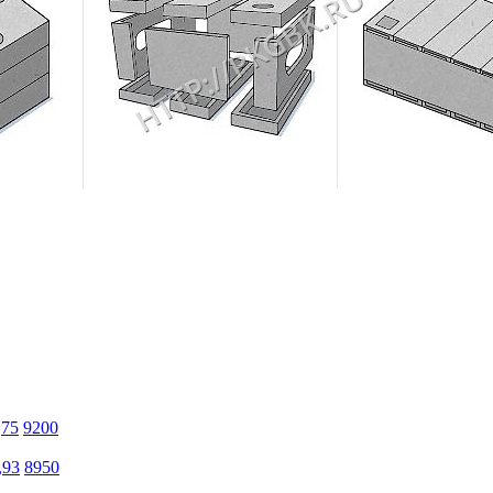
,75
9200
,93
8950