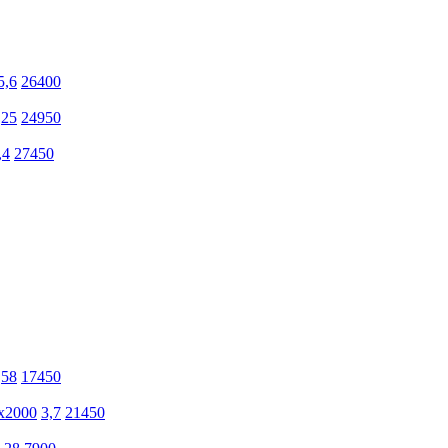
5,6
26400
,25
24950
,4
27450
,58
17450
х2000
3,7
21450