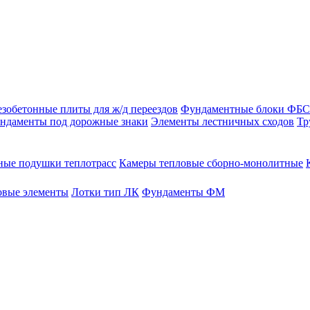
зобетонные плиты для ж/д переездов
Фундаментные блоки ФБС
ндаменты под дорожные знаки
Элементы лестничных сходов
Тр
ые подушки теплотрасс
Камеры тепловые сборно-монолитные
овые элементы
Лотки тип ЛК
Фундаменты ФМ