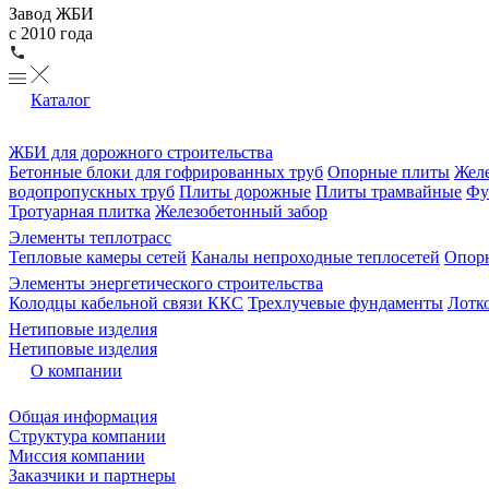
Завод ЖБИ
с 2010 года
Каталог
ЖБИ для дорожного строительства
Бетонные блоки для гофрированных труб
Опорные плиты
Желе
водопропускных труб
Плиты дорожные
Плиты трамвайные
Фу
Тротуарная плитка
Железобетонный забор
Элементы теплотрасс
Тепловые камеры сетей
Каналы непроходные теплосетей
Опорн
Элементы энергетического строительства
Колодцы кабельной связи ККС
Трехлучевые фундаменты
Лотк
Нетиповые изделия
Нетиповые изделия
О компании
Общая информация
Структура компании
Миссия компании
Заказчики и партнеры