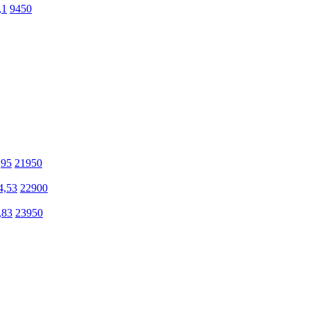
,1
9450
,95
21950
4,53
22900
,83
23950