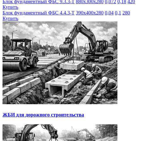
Блок фундаментный ФБС 9.3.3-Т
880х300х280
0,072
0,18
420
Купить
Блок фундаментный ФБС 4.4.3-Т
390х400х280
0,04
0,1
280
Купить
ЖБИ для дорожного строительства