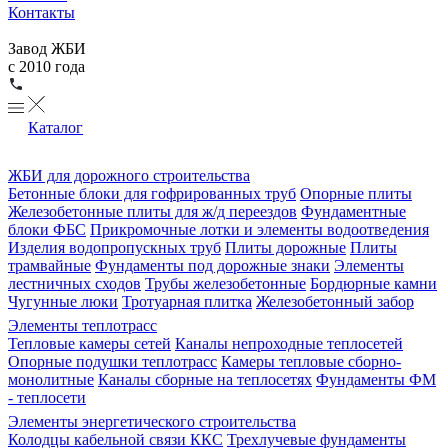
Контакты
Завод ЖБИ
с 2010 года
Каталог
ЖБИ для дорожного строительства
Бетонные блоки для гофрированных труб
Опорные плиты
Железобетонные плиты для ж/д переездов
Фундаментные
блоки ФБС
Прикромочные лотки и элементы водоотведения
Изделия водопропускных труб
Плиты дорожные
Плиты
трамвайные
Фундаменты под дорожные знаки
Элементы
лестничных сходов
Трубы железобетонные
Бордюрные камни
Чугунные люки
Тротуарная плитка
Железобетонный забор
Элементы теплотрасс
Тепловые камеры сетей
Каналы непроходные теплосетей
Опорные подушки теплотрасс
Камеры тепловые сборно-
монолитные
Каналы сборные на теплосетях
Фундаменты ФМ
- теплосети
Элементы энергетического строительства
Колодцы кабельной связи ККС
Трехлучевые фундаменты