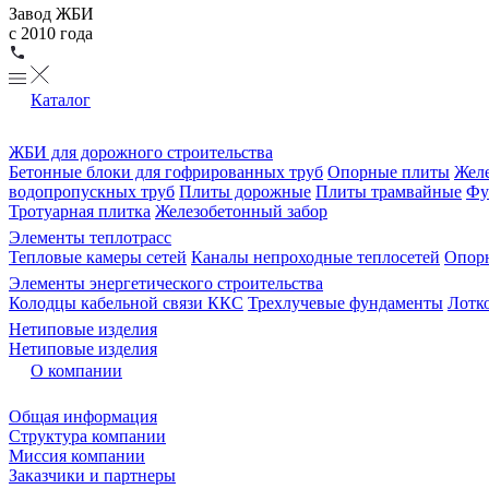
Завод ЖБИ
с 2010 года
Каталог
ЖБИ для дорожного строительства
Бетонные блоки для гофрированных труб
Опорные плиты
Желе
водопропускных труб
Плиты дорожные
Плиты трамвайные
Фу
Тротуарная плитка
Железобетонный забор
Элементы теплотрасс
Тепловые камеры сетей
Каналы непроходные теплосетей
Опорн
Элементы энергетического строительства
Колодцы кабельной связи ККС
Трехлучевые фундаменты
Лотк
Нетиповые изделия
Нетиповые изделия
О компании
Общая информация
Структура компании
Миссия компании
Заказчики и партнеры