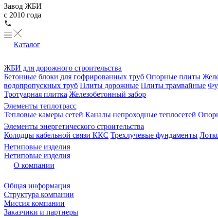
Завод ЖБИ
с 2010 года
Каталог
ЖБИ для дорожного строительства
Бетонные блоки для гофрированных труб
Опорные плиты
Желе
водопропускных труб
Плиты дорожные
Плиты трамвайные
Фу
Тротуарная плитка
Железобетонный забор
Элементы теплотрасс
Тепловые камеры сетей
Каналы непроходные теплосетей
Опорн
Элементы энергетического строительства
Колодцы кабельной связи ККС
Трехлучевые фундаменты
Лотк
Нетиповые изделия
Нетиповые изделия
О компании
Общая информация
Структура компании
Миссия компании
Заказчики и партнеры