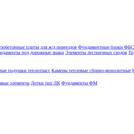
зобетонные плиты для ж/д переездов
Фундаментные блоки ФБС
ндаменты под дорожные знаки
Элементы лестничных сходов
Тр
ые подушки теплотрасс
Камеры тепловые сборно-монолитные
овые элементы
Лотки тип ЛК
Фундаменты ФМ