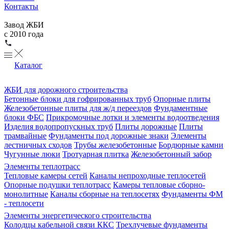
Контакты
Завод ЖБИ
с 2010 года
Каталог
ЖБИ для дорожного строительства
Бетонные блоки для гофрированных труб
Опорные плиты
Железобетонные плиты для ж/д переездов
Фундаментные
блоки ФБС
Прикромочные лотки и элементы водоотведения
Изделия водопропускных труб
Плиты дорожные
Плиты
трамвайные
Фундаменты под дорожные знаки
Элементы
лестничных сходов
Трубы железобетонные
Бордюрные камни
Чугунные люки
Тротуарная плитка
Железобетонный забор
Элементы теплотрасс
Тепловые камеры сетей
Каналы непроходные теплосетей
Опорные подушки теплотрасс
Камеры тепловые сборно-
монолитные
Каналы сборные на теплосетях
Фундаменты ФМ
- теплосети
Элементы энергетического строительства
Колодцы кабельной связи ККС
Трехлучевые фундаменты