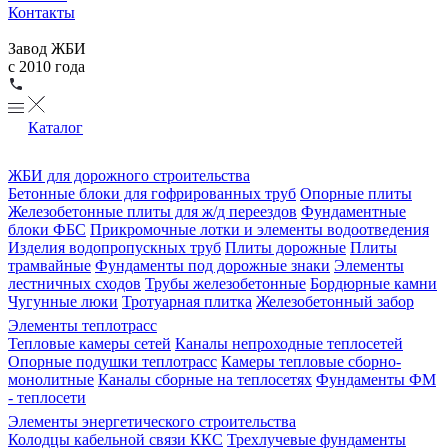
Контакты
Завод ЖБИ
с 2010 года
Каталог
ЖБИ для дорожного строительства
Бетонные блоки для гофрированных труб
Опорные плиты
Железобетонные плиты для ж/д переездов
Фундаментные
блоки ФБС
Прикромочные лотки и элементы водоотведения
Изделия водопропускных труб
Плиты дорожные
Плиты
трамвайные
Фундаменты под дорожные знаки
Элементы
лестничных сходов
Трубы железобетонные
Бордюрные камни
Чугунные люки
Тротуарная плитка
Железобетонный забор
Элементы теплотрасс
Тепловые камеры сетей
Каналы непроходные теплосетей
Опорные подушки теплотрасс
Камеры тепловые сборно-
монолитные
Каналы сборные на теплосетях
Фундаменты ФМ
- теплосети
Элементы энергетического строительства
Колодцы кабельной связи ККС
Трехлучевые фундаменты