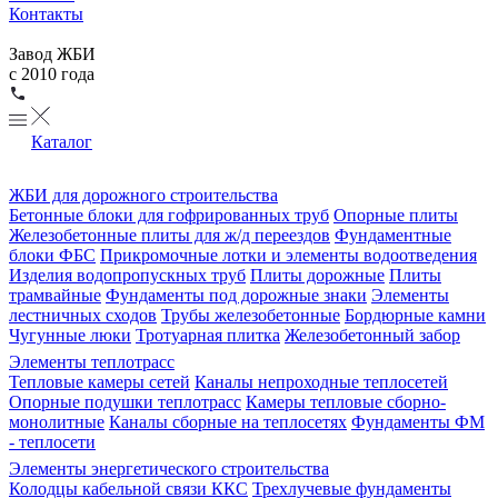
Контакты
Завод ЖБИ
с 2010 года
Каталог
ЖБИ для дорожного строительства
Бетонные блоки для гофрированных труб
Опорные плиты
Железобетонные плиты для ж/д переездов
Фундаментные
блоки ФБС
Прикромочные лотки и элементы водоотведения
Изделия водопропускных труб
Плиты дорожные
Плиты
трамвайные
Фундаменты под дорожные знаки
Элементы
лестничных сходов
Трубы железобетонные
Бордюрные камни
Чугунные люки
Тротуарная плитка
Железобетонный забор
Элементы теплотрасс
Тепловые камеры сетей
Каналы непроходные теплосетей
Опорные подушки теплотрасс
Камеры тепловые сборно-
монолитные
Каналы сборные на теплосетях
Фундаменты ФМ
- теплосети
Элементы энергетического строительства
Колодцы кабельной связи ККС
Трехлучевые фундаменты