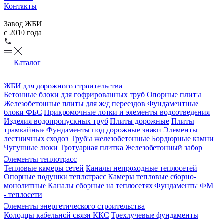
Контакты
Завод ЖБИ
с 2010 года
Каталог
ЖБИ для дорожного строительства
Бетонные блоки для гофрированных труб
Опорные плиты
Железобетонные плиты для ж/д переездов
Фундаментные
блоки ФБС
Прикромочные лотки и элементы водоотведения
Изделия водопропускных труб
Плиты дорожные
Плиты
трамвайные
Фундаменты под дорожные знаки
Элементы
лестничных сходов
Трубы железобетонные
Бордюрные камни
Чугунные люки
Тротуарная плитка
Железобетонный забор
Элементы теплотрасс
Тепловые камеры сетей
Каналы непроходные теплосетей
Опорные подушки теплотрасс
Камеры тепловые сборно-
монолитные
Каналы сборные на теплосетях
Фундаменты ФМ
- теплосети
Элементы энергетического строительства
Колодцы кабельной связи ККС
Трехлучевые фундаменты