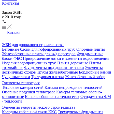
Контакты
Завод ЖБИ
с 2010 года
Каталог
ЖБИ для дорожного строительства
Бетонные блоки для гофрированных труб
Опорные плиты
Железобетонные плиты для ж/д переездов
Фундаментные
блоки ФБС
Прикромочные лотки и элементы водоотведения
Изделия водопропускных труб
Плиты дорожные
Плиты
трамвайные
Фундаменты под дорожные знаки
Элементы
лестничных сходов
Трубы железобетонные
Бордюрные камни
Чугунные люки
Тротуарная плитка
Железобетонный забор
Элементы теплотрасс
Тепловые камеры сетей
Каналы непроходные теплосетей
Опорные подушки теплотрасс
Камеры тепловые сборно-
монолитные
Каналы сборные на теплосетях
Фундаменты ФМ
- теплосети
Элементы энергетического строительства
Колодцы кабельной связи ККС
Трехлучевые фундаменты