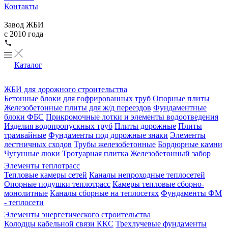
Контакты
Завод ЖБИ
с 2010 года
Каталог
ЖБИ для дорожного строительства
Бетонные блоки для гофрированных труб
Опорные плиты
Железобетонные плиты для ж/д переездов
Фундаментные
блоки ФБС
Прикромочные лотки и элементы водоотведения
Изделия водопропускных труб
Плиты дорожные
Плиты
трамвайные
Фундаменты под дорожные знаки
Элементы
лестничных сходов
Трубы железобетонные
Бордюрные камни
Чугунные люки
Тротуарная плитка
Железобетонный забор
Элементы теплотрасс
Тепловые камеры сетей
Каналы непроходные теплосетей
Опорные подушки теплотрасс
Камеры тепловые сборно-
монолитные
Каналы сборные на теплосетях
Фундаменты ФМ
- теплосети
Элементы энергетического строительства
Колодцы кабельной связи ККС
Трехлучевые фундаменты