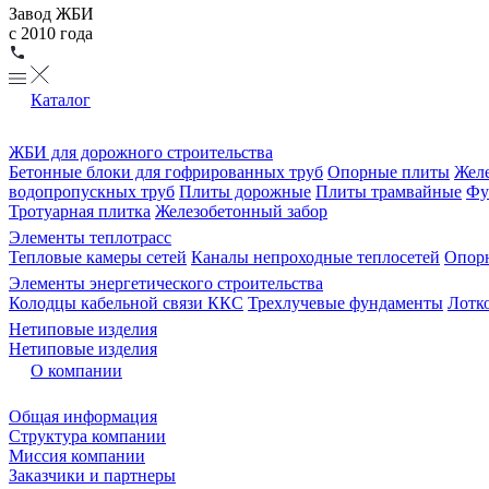
Завод ЖБИ
с 2010 года
Каталог
ЖБИ для дорожного строительства
Бетонные блоки для гофрированных труб
Опорные плиты
Желе
водопропускных труб
Плиты дорожные
Плиты трамвайные
Фу
Тротуарная плитка
Железобетонный забор
Элементы теплотрасс
Тепловые камеры сетей
Каналы непроходные теплосетей
Опорн
Элементы энергетического строительства
Колодцы кабельной связи ККС
Трехлучевые фундаменты
Лотк
Нетиповые изделия
Нетиповые изделия
О компании
Общая информация
Структура компании
Миссия компании
Заказчики и партнеры