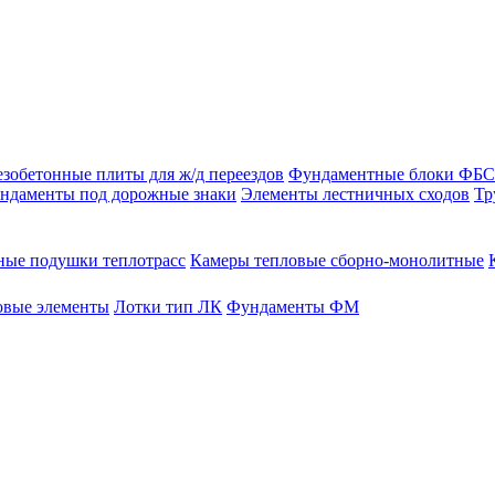
зобетонные плиты для ж/д переездов
Фундаментные блоки ФБС
ндаменты под дорожные знаки
Элементы лестничных сходов
Тр
ые подушки теплотрасс
Камеры тепловые сборно-монолитные
овые элементы
Лотки тип ЛК
Фундаменты ФМ